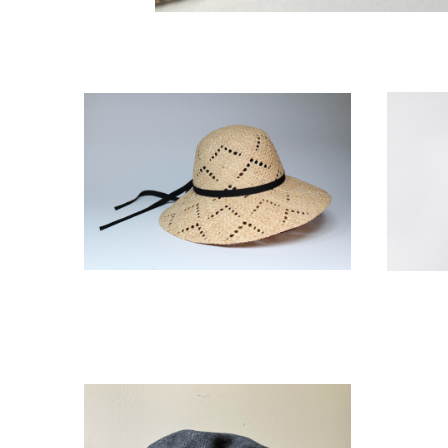
ラフィア柄編みキャペリン
¥19,250
ミツアミベレー Black denim