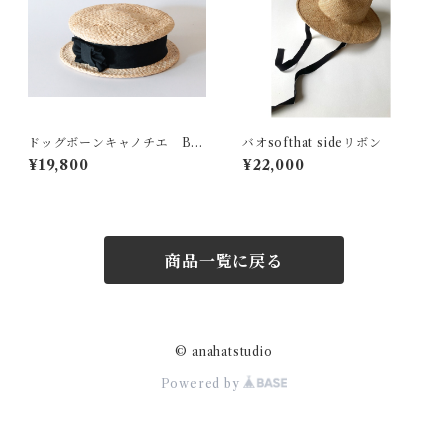
ドッグボーンキャノチエ BL
バオsofthat sideリボン
ACK
¥19,800
¥22,000
商品一覧に戻る
© anahatstudio
Powered by